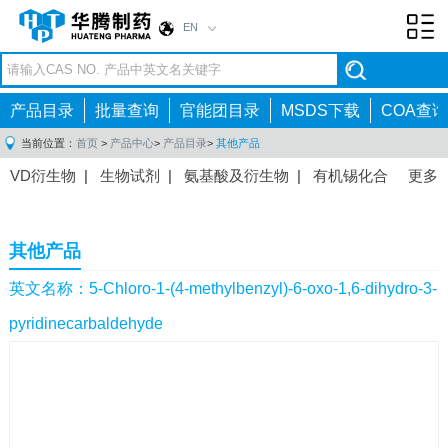
EN
Toggl
navig
产品目录
批量查询
官能团目录
MSDS下载
COA查询
当前位置：
首页
>
产品中心
>
产品目录
>
其他产品
VD衍生物
|
生物试剂
|
氨基酸及衍生物
|
有机锡化合
更多
物
|
有机硼化合物
|
有机磷化合物
|
有机氟化合物
|
中间体
|
其他产品
|
抗肿瘤药物中间体
|
抗病毒药物中
其他产品
间体
|
抗高血压药物中间体
|
抗糖尿病药物中间体
|
抗
感染药物中间体
|
肠胃药物中间体
|
镇痛麻醉药物中间
英文名称：5-Chloro-1-(4-methylbenzyl)-6-oxo-1,6-dihydro-3-
体
|
抗精神病药物中间体
|
抗炎药物中间体
|
精选原料
pyridinecarbaldehyde
药中间体
|
其他原料药中间体
|