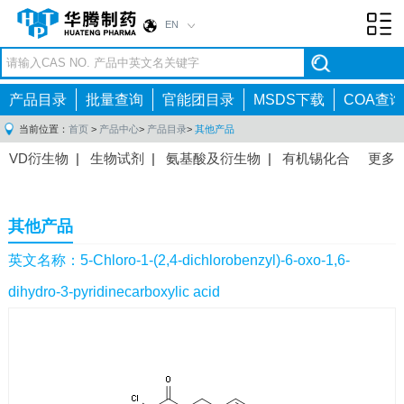
EN
Toggl
navig
产品目录
批量查询
官能团目录
MSDS下载
COA查询
当前位置：
首页
>
产品中心
>
产品目录
>
其他产品
VD衍生物
|
生物试剂
|
氨基酸及衍生物
|
有机锡化合
更多
物
|
有机硼化合物
|
有机磷化合物
|
有机氟化合物
|
中间体
|
其他产品
|
抗肿瘤药物中间体
|
抗病毒药物中
其他产品
间体
|
抗高血压药物中间体
|
抗糖尿病药物中间体
|
抗
感染药物中间体
|
肠胃药物中间体
|
镇痛麻醉药物中间
英文名称：5-Chloro-1-(2,4-dichlorobenzyl)-6-oxo-1,6-
体
|
抗精神病药物中间体
|
抗炎药物中间体
|
精选原料
dihydro-3-pyridinecarboxylic acid
药中间体
|
其他原料药中间体
|