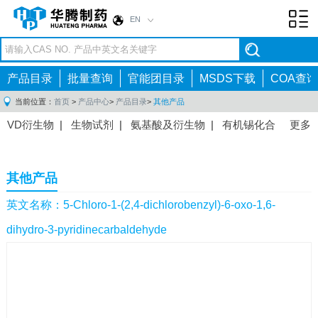
EN
Toggl
navig
产品目录
批量查询
官能团目录
MSDS下载
COA查询
当前位置：
首页
>
产品中心
>
产品目录
>
其他产品
VD衍生物
|
生物试剂
|
氨基酸及衍生物
|
有机锡化合
更多
物
|
有机硼化合物
|
有机磷化合物
|
有机氟化合物
|
中间体
|
其他产品
|
抗肿瘤药物中间体
|
抗病毒药物中
其他产品
间体
|
抗高血压药物中间体
|
抗糖尿病药物中间体
|
抗
感染药物中间体
|
肠胃药物中间体
|
镇痛麻醉药物中间
英文名称：5-Chloro-1-(2,4-dichlorobenzyl)-6-oxo-1,6-
体
|
抗精神病药物中间体
|
抗炎药物中间体
|
精选原料
dihydro-3-pyridinecarbaldehyde
药中间体
|
其他原料药中间体
|