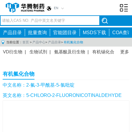
EN
Toggl
navig
产品目录
批量查询
官能团目录
MSDS下载
COA查询
当前位置：
首页
>
产品中心
>
产品目录
>
有机氟化合物
VD衍生物
|
生物试剂
|
氨基酸及衍生物
|
有机锡化合
更多
物
|
有机硼化合物
|
有机磷化合物
|
有机氟化合物
|
中间体
|
其他产品
|
抗肿瘤药物中间体
|
抗病毒药物中
有机氟化合物
间体
|
抗高血压药物中间体
|
抗糖尿病药物中间体
|
抗
感染药物中间体
|
肠胃药物中间体
|
镇痛麻醉药物中间
中文名称：2-氟-3-甲酰基-5-氯吡啶
体
|
抗精神病药物中间体
|
抗炎药物中间体
|
精选原料
英文名称：5-CHLORO-2-FLUORONICOTINALDEHYDE
药中间体
|
其他原料药中间体
|