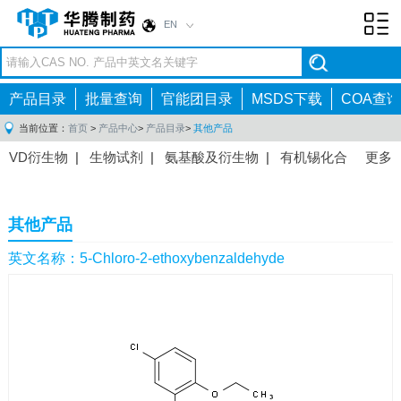
EN
Toggl
navig
产品目录
批量查询
官能团目录
MSDS下载
COA查询
当前位置：
首页
>
产品中心
>
产品目录
>
其他产品
VD衍生物
|
生物试剂
|
氨基酸及衍生物
|
有机锡化合
更多
物
|
有机硼化合物
|
有机磷化合物
|
有机氟化合物
|
中间体
|
其他产品
|
抗肿瘤药物中间体
|
抗病毒药物中
其他产品
间体
|
抗高血压药物中间体
|
抗糖尿病药物中间体
|
抗
感染药物中间体
|
肠胃药物中间体
|
镇痛麻醉药物中间
英文名称：5-Chloro-2-ethoxybenzaldehyde
体
|
抗精神病药物中间体
|
抗炎药物中间体
|
精选原料
药中间体
|
其他原料药中间体
|