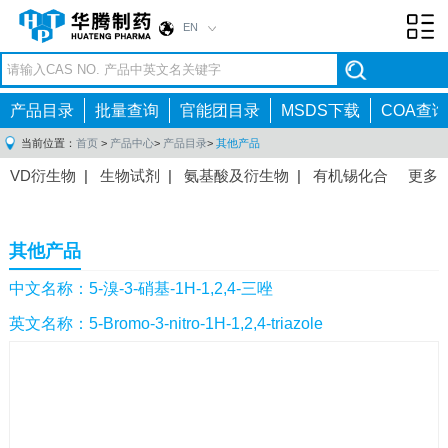
EN
Toggl
navig
产品目录
批量查询
官能团目录
MSDS下载
COA查询
当前位置：
首页
>
产品中心
>
产品目录
>
其他产品
VD衍生物
|
生物试剂
|
氨基酸及衍生物
|
有机锡化合
更多
物
|
有机硼化合物
|
有机磷化合物
|
有机氟化合物
|
中间体
|
其他产品
|
抗肿瘤药物中间体
|
抗病毒药物中
其他产品
间体
|
抗高血压药物中间体
|
抗糖尿病药物中间体
|
抗
感染药物中间体
|
肠胃药物中间体
|
镇痛麻醉药物中间
中文名称：5-溴-3-硝基-1H-1,2,4-三唑
体
|
抗精神病药物中间体
|
抗炎药物中间体
|
精选原料
英文名称：5-Bromo-3-nitro-1H-1,2,4-triazole
药中间体
|
其他原料药中间体
|