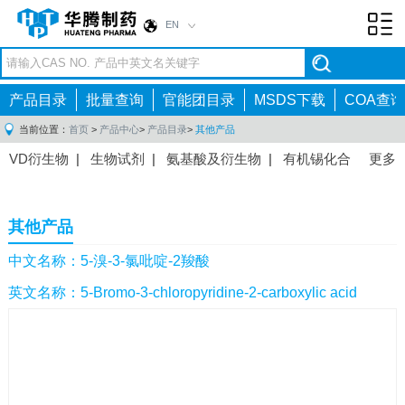
EN
Toggl
navig
产品目录
批量查询
官能团目录
MSDS下载
COA查询
当前位置：
首页
>
产品中心
>
产品目录
>
其他产品
VD衍生物
|
生物试剂
|
氨基酸及衍生物
|
有机锡化合
更多
物
|
有机硼化合物
|
有机磷化合物
|
有机氟化合物
|
中间体
|
其他产品
|
抗肿瘤药物中间体
|
抗病毒药物中
其他产品
间体
|
抗高血压药物中间体
|
抗糖尿病药物中间体
|
抗
感染药物中间体
|
肠胃药物中间体
|
镇痛麻醉药物中间
中文名称：5-溴-3-氯吡啶-2羧酸
体
|
抗精神病药物中间体
|
抗炎药物中间体
|
精选原料
英文名称：5-Bromo-3-chloropyridine-2-carboxylic acid
药中间体
|
其他原料药中间体
|