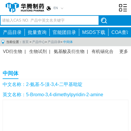
EN
Toggl
navig
产品目录
批量查询
官能团目录
MSDS下载
COA查询
当前位置：
首页
>
产品中心
>
产品目录
>
中间体
VD衍生物
|
生物试剂
|
氨基酸及衍生物
|
有机锡化合
更多
物
|
有机硼化合物
|
有机磷化合物
|
有机氟化合物
|
中间体
|
其他产品
|
抗肿瘤药物中间体
|
抗病毒药物中
中间体
间体
|
抗高血压药物中间体
|
抗糖尿病药物中间体
|
抗
感染药物中间体
|
肠胃药物中间体
|
镇痛麻醉药物中间
中文名称：2-氨基-5-溴-3,4-二甲基吡啶
体
|
抗精神病药物中间体
|
抗炎药物中间体
|
精选原料
英文名称：5-Bromo-3,4-dimethylpyridin-2-amine
药中间体
|
其他原料药中间体
|