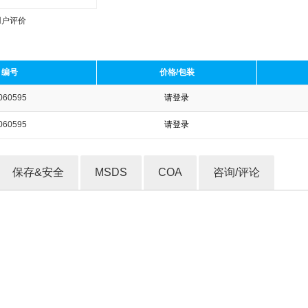
用户评价
编号
价格/包装
060595
请登录
收藏产品
060595
请登录
保存&安全
MSDS
COA
咨询/评论