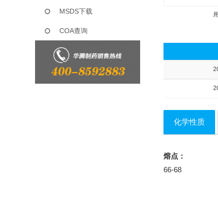
MSDS下载
COA查询
2
2
化学性质
熔点：
66-68