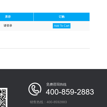
库存
订购
请登录
Add To Cart
销售热线：400-8592883