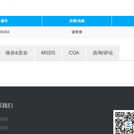
编号
价格/包装
98284
请登录
收藏产品
保存&安全
MSDS
COA
咨询/评论
系我们
热线
招聘