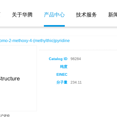
大批量询价
-(methylthio)pyridine
页
关于华腾
产品中心
技术服务
新
2-methoxy-4-(methylthio)pyridine
Catalog ID
98284
纯度
EINEC
分子量
234.11
用户评价