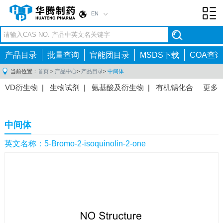
EN
Toggl
navig
产品目录
批量查询
官能团目录
MSDS下载
COA查询
当前位置：
首页
>
产品中心
>
产品目录
>
中间体
VD衍生物
|
生物试剂
|
氨基酸及衍生物
|
有机锡化合
更多
物
|
有机硼化合物
|
有机磷化合物
|
有机氟化合物
|
中间体
|
其他产品
|
抗肿瘤药物中间体
|
抗病毒药物中
中间体
间体
|
抗高血压药物中间体
|
抗糖尿病药物中间体
|
抗
感染药物中间体
|
肠胃药物中间体
|
镇痛麻醉药物中间
英文名称：5-Bromo-2-isoquinolin-2-one
体
|
抗精神病药物中间体
|
抗炎药物中间体
|
精选原料
药中间体
|
其他原料药中间体
|