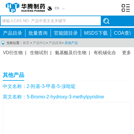
EN
Toggl
navig
产品目录
批量查询
官能团目录
MSDS下载
COA查询
当前位置：
首页
>
产品中心
>
产品目录
>
其他产品
VD衍生物
|
生物试剂
|
氨基酸及衍生物
|
有机锡化合
更多
物
|
有机硼化合物
|
有机磷化合物
|
有机氟化合物
|
中间体
|
其他产品
|
抗肿瘤药物中间体
|
抗病毒药物中
其他产品
间体
|
抗高血压药物中间体
|
抗糖尿病药物中间体
|
抗
感染药物中间体
|
肠胃药物中间体
|
镇痛麻醉药物中间
中文名称：2-羟基-3-甲基-5-溴吡啶
体
|
抗精神病药物中间体
|
抗炎药物中间体
|
精选原料
英文名称：5-Bromo-2-hydroxy-3-methylpyridine
药中间体
|
其他原料药中间体
|