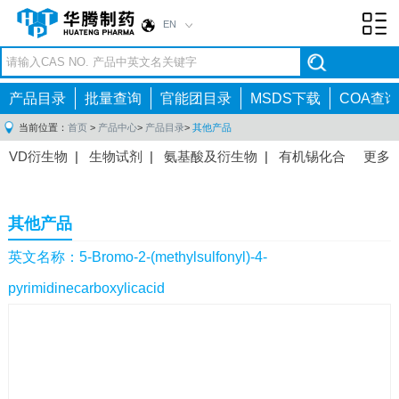
EN
Toggl
navig
产品目录
批量查询
官能团目录
MSDS下载
COA查询
当前位置：
首页
>
产品中心
>
产品目录
>
其他产品
VD衍生物
|
生物试剂
|
氨基酸及衍生物
|
有机锡化合
更多
物
|
有机硼化合物
|
有机磷化合物
|
有机氟化合物
|
中间体
|
其他产品
|
抗肿瘤药物中间体
|
抗病毒药物中
其他产品
间体
|
抗高血压药物中间体
|
抗糖尿病药物中间体
|
抗
感染药物中间体
|
肠胃药物中间体
|
镇痛麻醉药物中间
英文名称：5-Bromo-2-(methylsulfonyl)-4-
体
|
抗精神病药物中间体
|
抗炎药物中间体
|
精选原料
pyrimidinecarboxylicacid
药中间体
|
其他原料药中间体
|