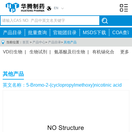
EN
Toggl
navig
产品目录
批量查询
官能团目录
MSDS下载
COA查询
当前位置：
首页
>
产品中心
>
产品目录
>
其他产品
VD衍生物
|
生物试剂
|
氨基酸及衍生物
|
有机锡化合
更多
物
|
有机硼化合物
|
有机磷化合物
|
有机氟化合物
|
中间体
|
其他产品
|
抗肿瘤药物中间体
|
抗病毒药物中
其他产品
间体
|
抗高血压药物中间体
|
抗糖尿病药物中间体
|
抗
感染药物中间体
|
肠胃药物中间体
|
镇痛麻醉药物中间
英文名称：5-Bromo-2-(cyclopropylmethoxy)nicotinic acid
体
|
抗精神病药物中间体
|
抗炎药物中间体
|
精选原料
药中间体
|
其他原料药中间体
|