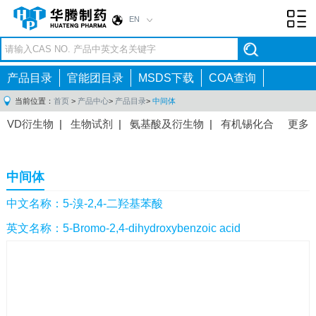
EN
Toggl
navig
产品目录
官能团目录
MSDS下载
COA查询
当前位置：
首页
>
产品中心
>
产品目录
>
中间体
VD衍生物
|
生物试剂
|
氨基酸及衍生物
|
有机锡化合
更多
物
|
有机硼化合物
|
有机磷化合物
|
有机氟化合物
|
中间体
|
其他产品
|
抗肿瘤药物中间体
|
抗病毒药物中
中间体
间体
|
抗高血压药物中间体
|
抗糖尿病药物中间体
|
抗
感染药物中间体
|
肠胃药物中间体
|
镇痛麻醉药物中间
中文名称：5-溴-2,4-二羟基苯酸
体
|
抗精神病药物中间体
|
抗炎药物中间体
|
精选原料
英文名称：5-Bromo-2,4-dihydroxybenzoic acid
药中间体
|
其他原料药中间体
|