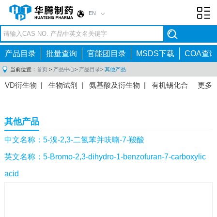
EN
Toggl
navig
产品目录
批量查询
官能团目录
MSDS下载
COA查询
当前位置：
首页
>
产品中心
>
产品目录
>
其他产品
VD衍生物
|
生物试剂
|
氨基酸及衍生物
|
有机锡化合
更多
物
|
有机硼化合物
|
有机磷化合物
|
有机氟化合物
|
中间体
|
其他产品
|
抗肿瘤药物中间体
|
抗病毒药物中
其他产品
间体
|
抗高血压药物中间体
|
抗糖尿病药物中间体
|
抗
感染药物中间体
|
肠胃药物中间体
|
镇痛麻醉药物中间
中文名称：5-溴-2,3-二氢苯并呋喃-7-羧酸
体
|
抗精神病药物中间体
|
抗炎药物中间体
|
精选原料
英文名称：5-Bromo-2,3-dihydro-1-benzofuran-7-carboxylic
药中间体
|
其他原料药中间体
|
acid