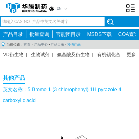
EN
Toggl
navig
产品目录
批量查询
官能团目录
MSDS下载
COA查询
当前位置：
首页
>
产品中心
>
产品目录
>
其他产品
VD衍生物
|
生物试剂
|
氨基酸及衍生物
|
有机锡化合
更多
物
|
有机硼化合物
|
有机磷化合物
|
有机氟化合物
|
中间体
|
其他产品
|
抗肿瘤药物中间体
|
抗病毒药物中
其他产品
间体
|
抗高血压药物中间体
|
抗糖尿病药物中间体
|
抗
感染药物中间体
|
肠胃药物中间体
|
镇痛麻醉药物中间
英文名称：5-Bromo-1-(3-chlorophenyl)-1H-pyrazole-4-
体
|
抗精神病药物中间体
|
抗炎药物中间体
|
精选原料
carboxylic acid
药中间体
|
其他原料药中间体
|