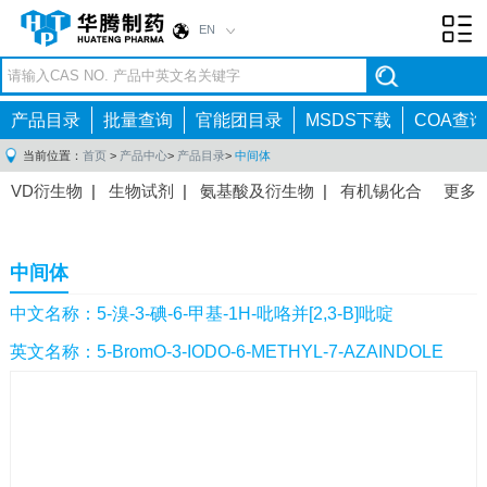
EN
Toggl
navig
产品目录
批量查询
官能团目录
MSDS下载
COA查询
当前位置：
首页
>
产品中心
>
产品目录
>
中间体
VD衍生物
|
生物试剂
|
氨基酸及衍生物
|
有机锡化合
更多
物
|
有机硼化合物
|
有机磷化合物
|
有机氟化合物
|
中间体
|
其他产品
|
抗肿瘤药物中间体
|
抗病毒药物中
中间体
间体
|
抗高血压药物中间体
|
抗糖尿病药物中间体
|
抗
感染药物中间体
|
肠胃药物中间体
|
镇痛麻醉药物中间
中文名称：5-溴-3-碘-6-甲基-1H-吡咯并[2,3-B]吡啶
体
|
抗精神病药物中间体
|
抗炎药物中间体
|
精选原料
英文名称：5-BromO-3-IODO-6-METHYL-7-AZAINDOLE
药中间体
|
其他原料药中间体
|