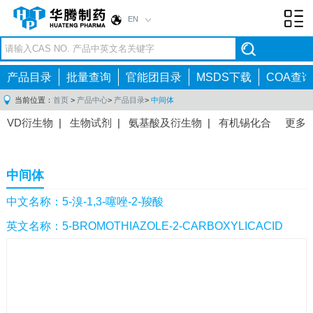
EN
Toggl
navig
产品目录
批量查询
官能团目录
MSDS下载
COA查询
当前位置：
首页
>
产品中心
>
产品目录
>
中间体
VD衍生物
|
生物试剂
|
氨基酸及衍生物
|
有机锡化合
更多
物
|
有机硼化合物
|
有机磷化合物
|
有机氟化合物
|
中间体
|
其他产品
|
抗肿瘤药物中间体
|
抗病毒药物中
中间体
间体
|
抗高血压药物中间体
|
抗糖尿病药物中间体
|
抗
感染药物中间体
|
肠胃药物中间体
|
镇痛麻醉药物中间
中文名称：5-溴-1,3-噻唑-2-羧酸
体
|
抗精神病药物中间体
|
抗炎药物中间体
|
精选原料
英文名称：5-BROMOTHIAZOLE-2-CARBOXYLICACID
药中间体
|
其他原料药中间体
|