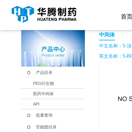
快捷导航栏 >>
化学试剂
生物试剂
PEG衍生物
当前位置：
首页
产品中心
产品目录
5-溴-2-吡啶磺酰氯
首
中间体
中文名称：5-溴
英文名称：5-BRO
产品目录
PEG衍生物
医药中间体
API
批量查询
官能团目录