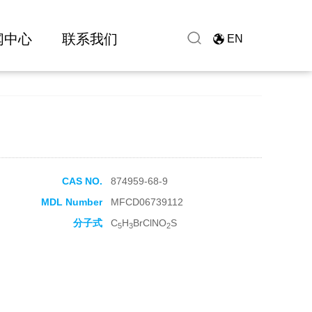
闻中心
联系我们
EN
CAS NO.
874959-68-9
MDL Number
MFCD06739112
分子式
C
H
BrClNO
S
5
3
2