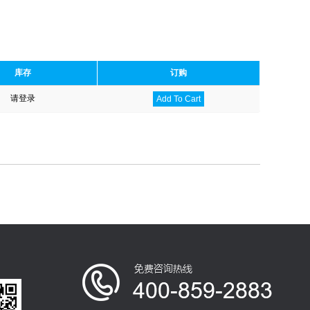
库存
订购
请登录
Add To Cart