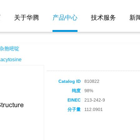
大批量询价
页
关于华腾
产品中心
技术服务
新
氮杂胞嘧啶
ytosine
Catalog ID
810822
纯度
98%
EINEC
213-242-9
分子量
112.0901