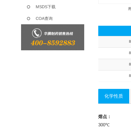
MSDS下载
COA查询
8
8
8
8
化学性质
熔点：
300℃