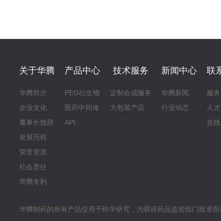
关于华腾
产品中心
技术服务
新闻中心
联
华腾简介
PEG衍生物
定制合成服务
华腾新闻
服务
企业文化
医药中间体
大包装产品
行业动态
人才
董事长致辞
API
在线
发展历程
荣誉资质
社会责任
华腾专利
华腾制药的所有产品仅用于科学研究，为获得药品监管部门批准而