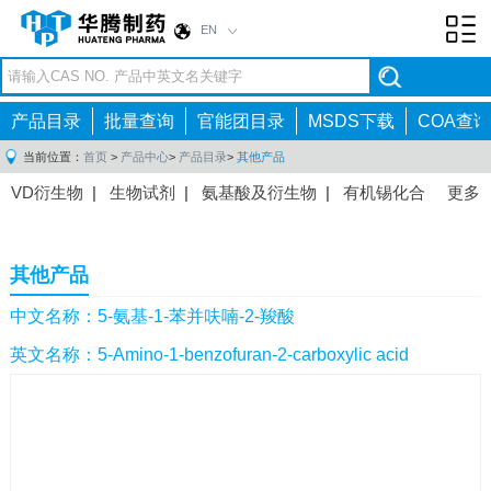
EN
Toggl
navig
产品目录
批量查询
官能团目录
MSDS下载
COA查询
当前位置：
首页
>
产品中心
>
产品目录
>
其他产品
VD衍生物
|
生物试剂
|
氨基酸及衍生物
|
有机锡化合
更多
物
|
有机硼化合物
|
有机磷化合物
|
有机氟化合物
|
中间体
|
其他产品
|
抗肿瘤药物中间体
|
抗病毒药物中
其他产品
间体
|
抗高血压药物中间体
|
抗糖尿病药物中间体
|
抗
感染药物中间体
|
肠胃药物中间体
|
镇痛麻醉药物中间
中文名称：5-氨基-1-苯并呋喃-2-羧酸
体
|
抗精神病药物中间体
|
抗炎药物中间体
|
精选原料
英文名称：5-Amino-1-benzofuran-2-carboxylic acid
药中间体
|
其他原料药中间体
|