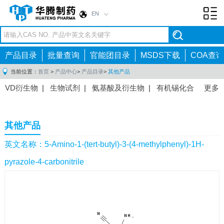
EN
Toggl
navig
产品目录
批量查询
官能团目录
MSDS下载
COA查询
当前位置：
首页
>
产品中心
>
产品目录
>
其他产品
VD衍生物
|
生物试剂
|
氨基酸及衍生物
|
有机锡化合
更多
物
|
有机硼化合物
|
有机磷化合物
|
有机氟化合物
|
中间体
|
其他产品
|
抗肿瘤药物中间体
|
抗病毒药物中
其他产品
间体
|
抗高血压药物中间体
|
抗糖尿病药物中间体
|
抗
感染药物中间体
|
肠胃药物中间体
|
镇痛麻醉药物中间
英文名称：5-Amino-1-(tert-butyl)-3-(4-methylphenyl)-1H-
体
|
抗精神病药物中间体
|
抗炎药物中间体
|
精选原料
pyrazole-4-carbonitrile
药中间体
|
其他原料药中间体
|