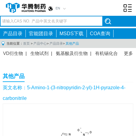
EN
Toggl
navig
产品目录
官能团目录
MSDS下载
COA查询
当前位置：
首页
>
产品中心
>
产品目录
>
其他产品
VD衍生物
|
生物试剂
|
氨基酸及衍生物
|
有机锡化合
更多
物
|
有机硼化合物
|
有机磷化合物
|
有机氟化合物
|
中间体
|
其他产品
|
抗肿瘤药物中间体
|
抗病毒药物中
其他产品
间体
|
抗高血压药物中间体
|
抗糖尿病药物中间体
|
抗
感染药物中间体
|
肠胃药物中间体
|
镇痛麻醉药物中间
英文名称：5-Amino-1-(3-nitropyridin-2-yl)-1H-pyrazole-4-
体
|
抗精神病药物中间体
|
抗炎药物中间体
|
精选原料
carbonitrile
药中间体
|
其他原料药中间体
|