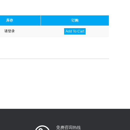
库存
订购
请登录
Add To Cart