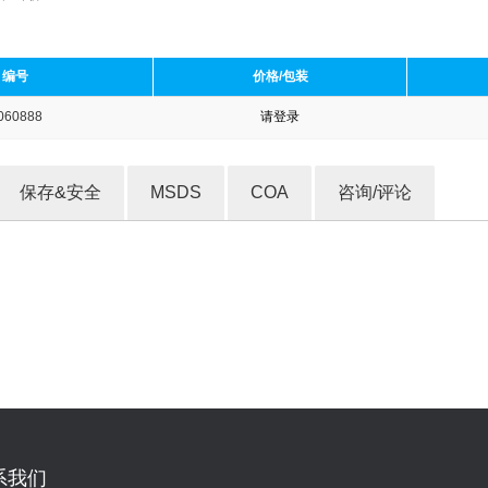
编号
价格/包装
060888
请登录
收藏产品
保存&安全
MSDS
COA
咨询/评论
系我们