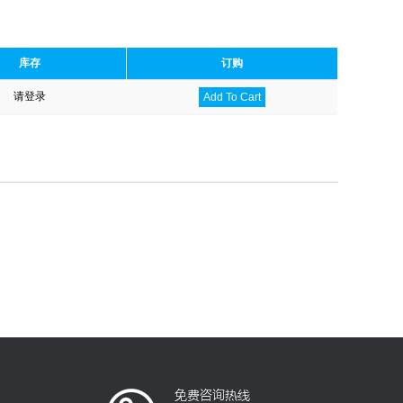
库存
订购
请登录
Add To Cart