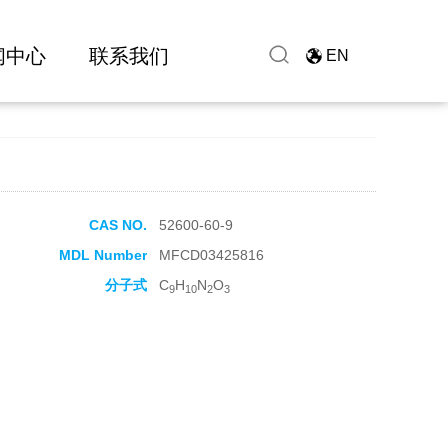
闻中心
联系我们
EN
CAS NO.
52600-60-9
MDL Number
MFCD03425816
分子式
C
H
N
O
9
10
2
3