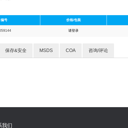
编号
价格/包装
059144
请登录
收藏产品
保存&安全
MSDS
COA
咨询/评论
系我们