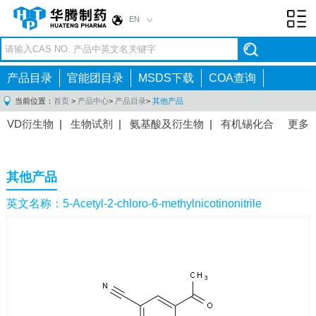
EN
Toggl
navig
产品目录
官能团目录
MSDS下载
COA查询
当前位置：
首页
>
产品中心
>
产品目录
>
其他产品
VD衍生物
|
生物试剂
|
氨基酸及衍生物
|
有机锡化合
更多
物
|
有机硼化合物
|
有机磷化合物
|
有机氟化合物
|
中间体
|
其他产品
|
抗肿瘤药物中间体
|
抗病毒药物中
其他产品
间体
|
抗高血压药物中间体
|
抗糖尿病药物中间体
|
抗
感染药物中间体
|
肠胃药物中间体
|
镇痛麻醉药物中间
英文名称：5-Acetyl-2-chloro-6-methylnicotinonitrile
体
|
抗精神病药物中间体
|
抗炎药物中间体
|
精选原料
药中间体
|
其他原料药中间体
|