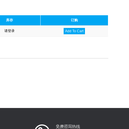
库存
订购
请登录
Add To Cart