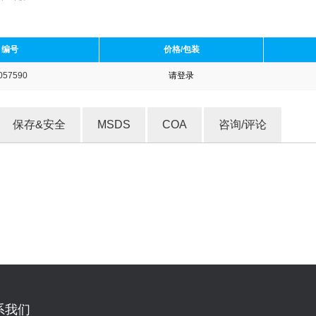
编号
价格/包装
057590
请登录
收藏产品
保存&安全
MSDS
COA
咨询/评论
系我们