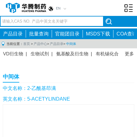
EN
Toggl
navig
产品目录
批量查询
官能团目录
MSDS下载
COA查询
当前位置：
首页
>
产品中心
>
产品目录
>
中间体
VD衍生物
|
生物试剂
|
氨基酸及衍生物
|
有机锡化合
更多
物
|
有机硼化合物
|
有机磷化合物
|
有机氟化合物
|
中间体
|
其他产品
|
抗肿瘤药物中间体
|
抗病毒药物中
中间体
间体
|
抗高血压药物中间体
|
抗糖尿病药物中间体
|
抗
感染药物中间体
|
肠胃药物中间体
|
镇痛麻醉药物中间
中文名称：2-乙酰基茚满
体
|
抗精神病药物中间体
|
抗炎药物中间体
|
精选原料
英文名称：5-ACETYLINDANE
药中间体
|
其他原料药中间体
|