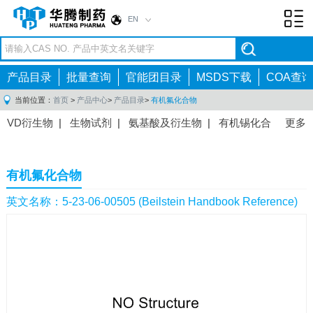
EN
Toggl
navig
产品目录
批量查询
官能团目录
MSDS下载
COA查询
当前位置：
首页
>
产品中心
>
产品目录
>
有机氟化合物
VD衍生物
|
生物试剂
|
氨基酸及衍生物
|
有机锡化合
更多
物
|
有机硼化合物
|
有机磷化合物
|
有机氟化合物
|
中间体
|
其他产品
|
抗肿瘤药物中间体
|
抗病毒药物中
有机氟化合物
间体
|
抗高血压药物中间体
|
抗糖尿病药物中间体
|
抗
感染药物中间体
|
肠胃药物中间体
|
镇痛麻醉药物中间
英文名称：5-23-06-00505 (Beilstein Handbook Reference)
体
|
抗精神病药物中间体
|
抗炎药物中间体
|
精选原料
药中间体
|
其他原料药中间体
|