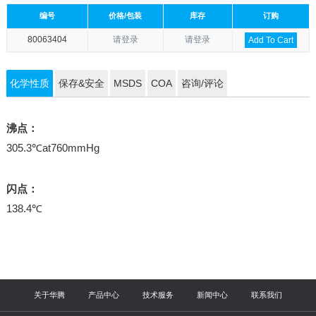
编号
价格/包装
库存
订购
80063404
请登录
请登录
Add To Cart
化学性质
保存&安全
MSDS
COA
咨询/评论
沸点：
305.3℃at760mmHg
闪点：
138.4℃
关于华腾
产品中心
技术服务
新闻中心
联系我们