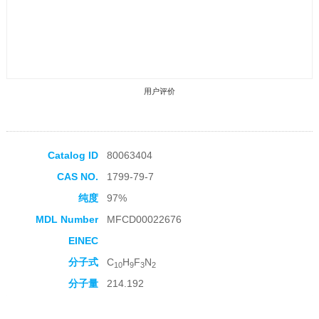
用户评价
Catalog ID
80063404
CAS NO.
1799-79-7
收藏产品
纯度
97%
MDL Number
MFCD00022676
EINEC
分子式
C
H
F
N
10
9
3
2
分子量
214.192