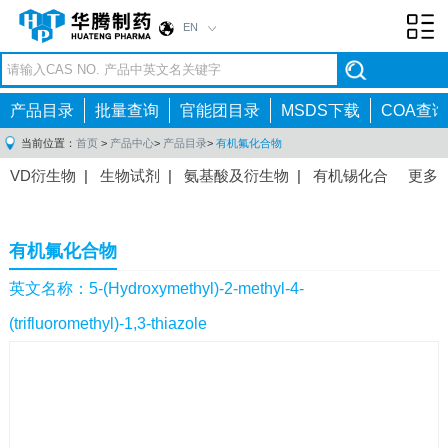
EN
Toggl
navig
产品目录
批量查询
官能团目录
MSDS下载
COA查询
当前位置：
首页
>
产品中心
>
产品目录
>
有机氟化合物
VD衍生物
|
生物试剂
|
氨基酸及衍生物
|
有机锡化合
更多
物
|
有机硼化合物
|
有机磷化合物
|
有机氟化合物
|
中间体
|
其他产品
|
抗肿瘤药物中间体
|
抗病毒药物中
有机氟化合物
间体
|
抗高血压药物中间体
|
抗糖尿病药物中间体
|
抗
感染药物中间体
|
肠胃药物中间体
|
镇痛麻醉药物中间
英文名称：5-(Hydroxymethyl)-2-methyl-4-
体
|
抗精神病药物中间体
|
抗炎药物中间体
|
精选原料
(trifluoromethyl)-1,3-thiazole
药中间体
|
其他原料药中间体
|