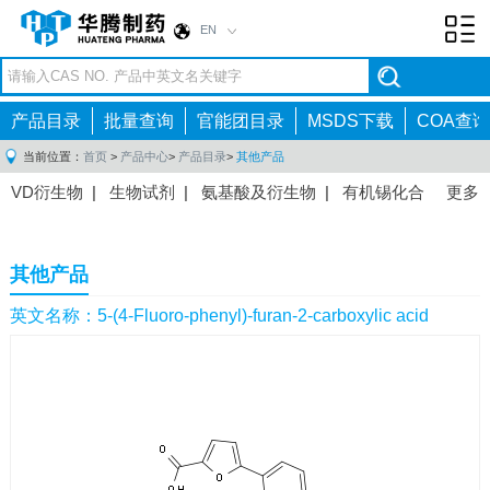
EN
Toggl
navig
产品目录
批量查询
官能团目录
MSDS下载
COA查询
当前位置：
首页
>
产品中心
>
产品目录
>
其他产品
VD衍生物
|
生物试剂
|
氨基酸及衍生物
|
有机锡化合
更多
物
|
有机硼化合物
|
有机磷化合物
|
有机氟化合物
|
中间体
|
其他产品
|
抗肿瘤药物中间体
|
抗病毒药物中
其他产品
间体
|
抗高血压药物中间体
|
抗糖尿病药物中间体
|
抗
感染药物中间体
|
肠胃药物中间体
|
镇痛麻醉药物中间
英文名称：5-(4-Fluoro-phenyl)-furan-2-carboxylic acid
体
|
抗精神病药物中间体
|
抗炎药物中间体
|
精选原料
药中间体
|
其他原料药中间体
|