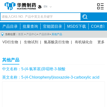
EN
Toggl
navig
产品目录
批量查询
官能团目录
MSDS下载
COA查询
当前位置：
首页
>
产品中心
>
产品目录
>
其他产品
VD衍生物
|
生物试剂
|
氨基酸及衍生物
|
有机锡化合
更多
物
|
有机硼化合物
|
有机磷化合物
|
有机氟化合物
|
中间体
|
其他产品
|
抗肿瘤药物中间体
|
抗病毒药物中
其他产品
间体
|
抗高血压药物中间体
|
抗糖尿病药物中间体
|
抗
感染药物中间体
|
肠胃药物中间体
|
镇痛麻醉药物中间
中文名称：5-(4-氯苯基)异噁唑-3-羧酸
体
|
抗精神病药物中间体
|
抗炎药物中间体
|
精选原料
英文名称：5-(4-Chlorophenyl)isoxazole-3-carboxylic acid
药中间体
|
其他原料药中间体
|