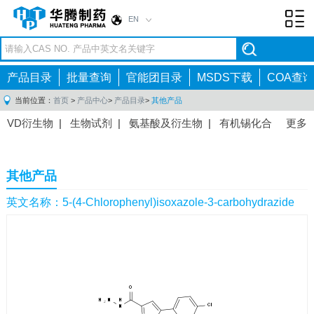
EN
Toggl
navig
产品目录
批量查询
官能团目录
MSDS下载
COA查询
当前位置：
首页
>
产品中心
>
产品目录
>
其他产品
VD衍生物
|
生物试剂
|
氨基酸及衍生物
|
有机锡化合
更多
物
|
有机硼化合物
|
有机磷化合物
|
有机氟化合物
|
中间体
|
其他产品
|
抗肿瘤药物中间体
|
抗病毒药物中
其他产品
间体
|
抗高血压药物中间体
|
抗糖尿病药物中间体
|
抗
感染药物中间体
|
肠胃药物中间体
|
镇痛麻醉药物中间
英文名称：5-(4-Chlorophenyl)isoxazole-3-carbohydrazide
体
|
抗精神病药物中间体
|
抗炎药物中间体
|
精选原料
药中间体
|
其他原料药中间体
|