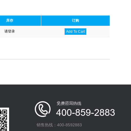
库存
订购
请登录
Add To Cart
销售热线：400-8592883