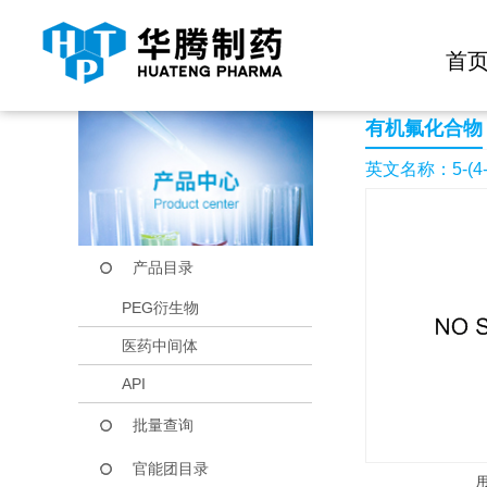
快捷导航栏 >>
化学试剂
生物试剂
PEG衍生物
当前位置：
首页
产品中心
产品目录
5-(4-(1,1,2,2-TE
首
有机氟化合物
英文名称：5-(4-(
产品目录
PEG衍生物
医药中间体
API
批量查询
官能团目录