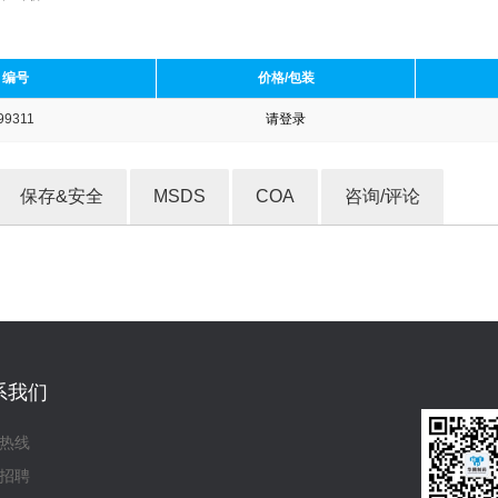
编号
价格/包装
99311
请登录
收藏产品
保存&安全
MSDS
COA
咨询/评论
系我们
热线
招聘