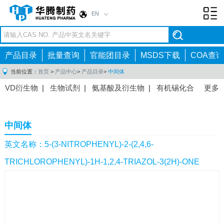
EN
Toggl
navig
产品目录
批量查询
官能团目录
MSDS下载
COA查询
当前位置：
首页
>
产品中心
>
产品目录
>
中间体
VD衍生物
|
生物试剂
|
氨基酸及衍生物
|
有机锡化合
更多
物
|
有机硼化合物
|
有机磷化合物
|
有机氟化合物
|
中间体
|
其他产品
|
抗肿瘤药物中间体
|
抗病毒药物中
中间体
间体
|
抗高血压药物中间体
|
抗糖尿病药物中间体
|
抗
感染药物中间体
|
肠胃药物中间体
|
镇痛麻醉药物中间
英文名称：5-(3-NITROPHENYL)-2-(2,4,6-
体
|
抗精神病药物中间体
|
抗炎药物中间体
|
精选原料
TRICHLOROPHENYL)-1H-1,2,4-TRIAZOL-3(2H)-ONE
药中间体
|
其他原料药中间体
|