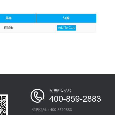
库存
订购
请登录
Add To Cart
销售热线：400-8592883