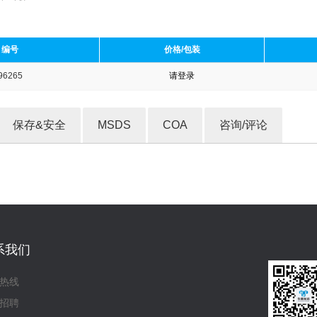
编号
价格/包装
96265
请登录
收藏产品
保存&安全
MSDS
COA
咨询/评论
系我们
热线
招聘