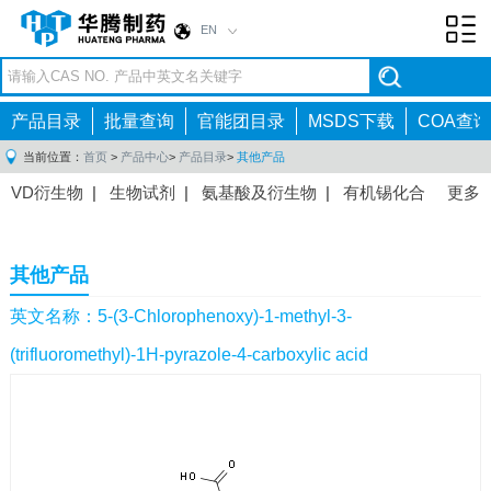
EN
Toggl
navig
产品目录
批量查询
官能团目录
MSDS下载
COA查询
当前位置：
首页
>
产品中心
>
产品目录
>
其他产品
VD衍生物
|
生物试剂
|
氨基酸及衍生物
|
有机锡化合
更多
物
|
有机硼化合物
|
有机磷化合物
|
有机氟化合物
|
中间体
|
其他产品
|
抗肿瘤药物中间体
|
抗病毒药物中
其他产品
间体
|
抗高血压药物中间体
|
抗糖尿病药物中间体
|
抗
感染药物中间体
|
肠胃药物中间体
|
镇痛麻醉药物中间
英文名称：5-(3-Chlorophenoxy)-1-methyl-3-
体
|
抗精神病药物中间体
|
抗炎药物中间体
|
精选原料
(trifluoromethyl)-1H-pyrazole-4-carboxylic acid
药中间体
|
其他原料药中间体
|