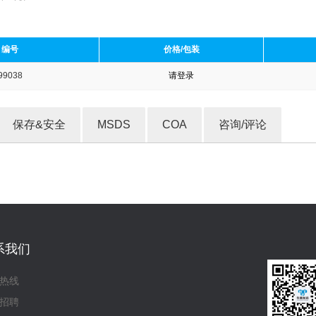
编号
价格/包装
99038
请登录
收藏产品
保存&安全
MSDS
COA
咨询/评论
系我们
热线
招聘