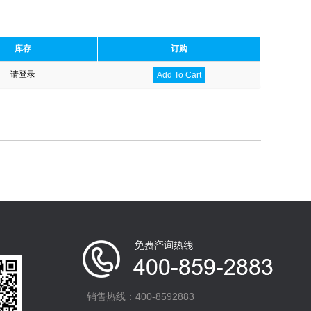
库存
订购
请登录
Add To Cart
销售热线：400-8592883