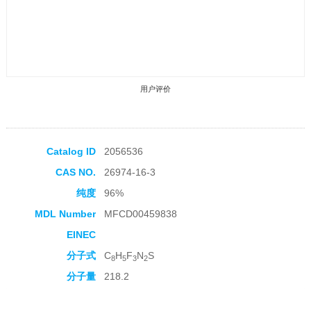
用户评价
Catalog ID
2056536
CAS NO.
26974-16-3
收藏产品
纯度
96%
MDL Number
MFCD00459838
EINEC
分子式
C
H
F
N
S
8
5
3
2
分子量
218.2