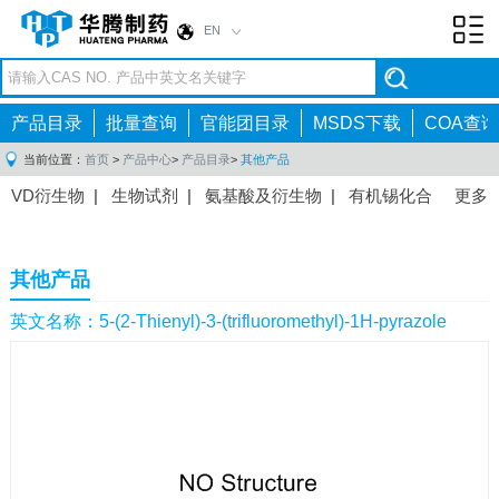
EN
Toggl
navig
产品目录
批量查询
官能团目录
MSDS下载
COA查询
当前位置：
首页
>
产品中心
>
产品目录
>
其他产品
VD衍生物
|
生物试剂
|
氨基酸及衍生物
|
有机锡化合
更多
物
|
有机硼化合物
|
有机磷化合物
|
有机氟化合物
|
中间体
|
其他产品
|
抗肿瘤药物中间体
|
抗病毒药物中
其他产品
间体
|
抗高血压药物中间体
|
抗糖尿病药物中间体
|
抗
感染药物中间体
|
肠胃药物中间体
|
镇痛麻醉药物中间
英文名称：5-(2-Thienyl)-3-(trifluoromethyl)-1H-pyrazole
体
|
抗精神病药物中间体
|
抗炎药物中间体
|
精选原料
药中间体
|
其他原料药中间体
|