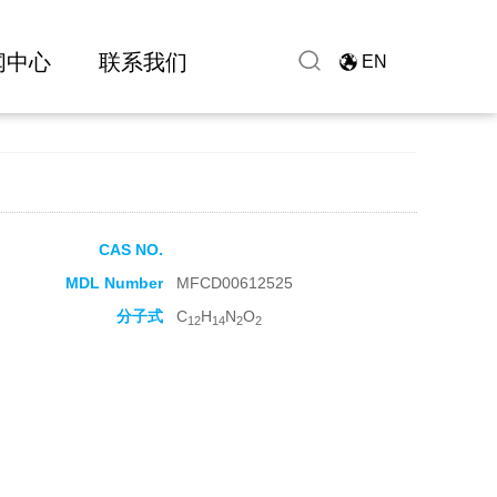
闻中心
联系我们
EN
CAS NO.
MDL Number
MFCD00612525
分子式
C
H
N
O
12
14
2
2