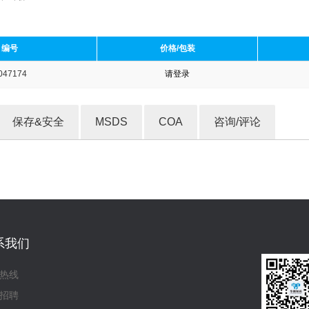
编号
价格/包装
047174
请登录
收藏产品
保存&安全
MSDS
COA
咨询/评论
系我们
热线
招聘