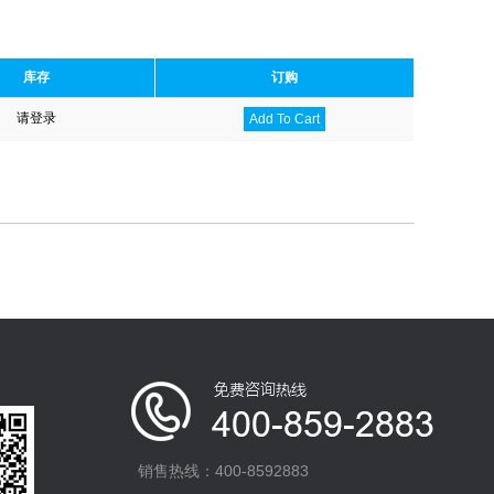
库存
订购
请登录
Add To Cart
销售热线：400-8592883