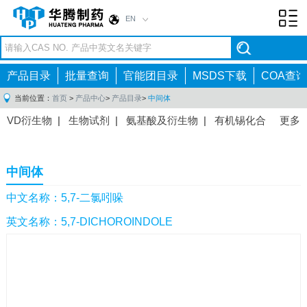
EN
Toggl
navig
产品目录
批量查询
官能团目录
MSDS下载
COA查询
当前位置：
首页
>
产品中心
>
产品目录
>
中间体
VD衍生物
|
生物试剂
|
氨基酸及衍生物
|
有机锡化合
更多
物
|
有机硼化合物
|
有机磷化合物
|
有机氟化合物
|
中间体
|
其他产品
|
抗肿瘤药物中间体
|
抗病毒药物中
中间体
间体
|
抗高血压药物中间体
|
抗糖尿病药物中间体
|
抗
感染药物中间体
|
肠胃药物中间体
|
镇痛麻醉药物中间
中文名称：5,7-二氯吲哚
体
|
抗精神病药物中间体
|
抗炎药物中间体
|
精选原料
英文名称：5,7-DICHOROINDOLE
药中间体
|
其他原料药中间体
|