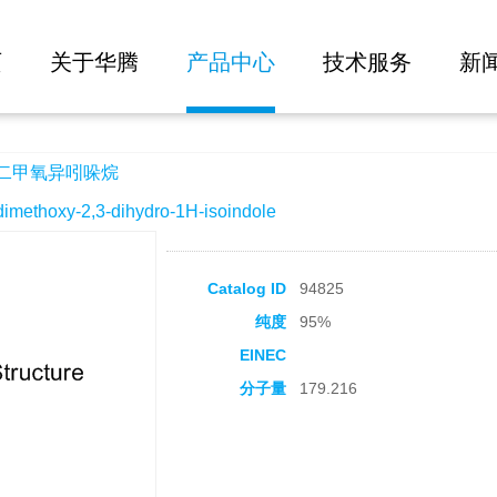
大批量询价
页
关于华腾
产品中心
技术服务
新
-二甲氧异吲哚烷
thoxy-2,3-dihydro-1H-isoindole
Catalog ID
94825
纯度
95%
EINEC
分子量
179.216