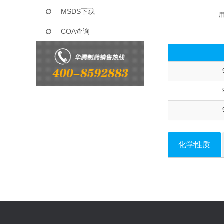
MSDS下载
COA查询
化学性质