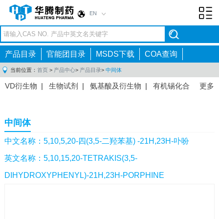
EN
Toggl
navig
产品目录
官能团目录
MSDS下载
COA查询
当前位置：
首页
>
产品中心
>
产品目录
>
中间体
VD衍生物
|
生物试剂
|
氨基酸及衍生物
|
有机锡化合
更多
物
|
有机硼化合物
|
有机磷化合物
|
有机氟化合物
|
中间体
|
其他产品
|
抗肿瘤药物中间体
|
抗病毒药物中
中间体
间体
|
抗高血压药物中间体
|
抗糖尿病药物中间体
|
抗
感染药物中间体
|
肠胃药物中间体
|
镇痛麻醉药物中间
中文名称：5,10,5,20-四(3,5-二羟苯基) -21H,23H-卟吩
体
|
抗精神病药物中间体
|
抗炎药物中间体
|
精选原料
英文名称：5,10,15,20-TETRAKIS(3,5-
药中间体
|
其他原料药中间体
|
DIHYDROXYPHENYL)-21H,23H-PORPHINE