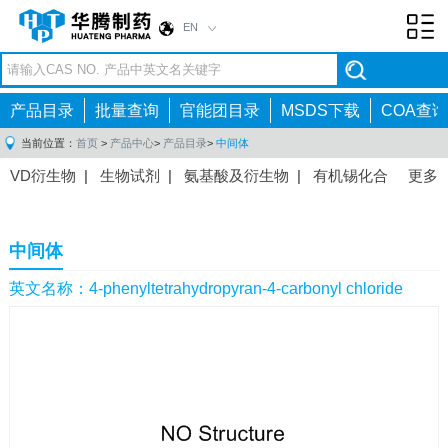
EN
Toggl
navig
产品目录
批量查询
官能团目录
MSDS下载
COA查询
当前位置：
首页
>
产品中心
>
产品目录
>
中间体
VD衍生物
|
生物试剂
|
氨基酸及衍生物
|
有机锡化合
更多
物
|
有机硼化合物
|
有机磷化合物
|
有机氟化合物
|
中间体
|
其他产品
|
抗肿瘤药物中间体
|
抗病毒药物中
中间体
间体
|
抗高血压药物中间体
|
抗糖尿病药物中间体
|
抗
感染药物中间体
|
肠胃药物中间体
|
镇痛麻醉药物中间
英文名称：4-phenyltetrahydropyran-4-carbonyl chloride
体
|
抗精神病药物中间体
|
抗炎药物中间体
|
精选原料
药中间体
|
其他原料药中间体
|