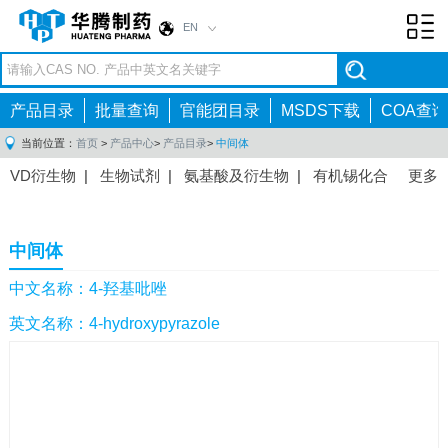
EN
Toggl
navig
产品目录
批量查询
官能团目录
MSDS下载
COA查询
当前位置：
首页
>
产品中心
>
产品目录
>
中间体
VD衍生物
|
生物试剂
|
氨基酸及衍生物
|
有机锡化合
更多
物
|
有机硼化合物
|
有机磷化合物
|
有机氟化合物
|
中间体
|
其他产品
|
抗肿瘤药物中间体
|
抗病毒药物中
中间体
间体
|
抗高血压药物中间体
|
抗糖尿病药物中间体
|
抗
感染药物中间体
|
肠胃药物中间体
|
镇痛麻醉药物中间
中文名称：4-羟基吡唑
体
|
抗精神病药物中间体
|
抗炎药物中间体
|
精选原料
英文名称：4-hydroxypyrazole
药中间体
|
其他原料药中间体
|