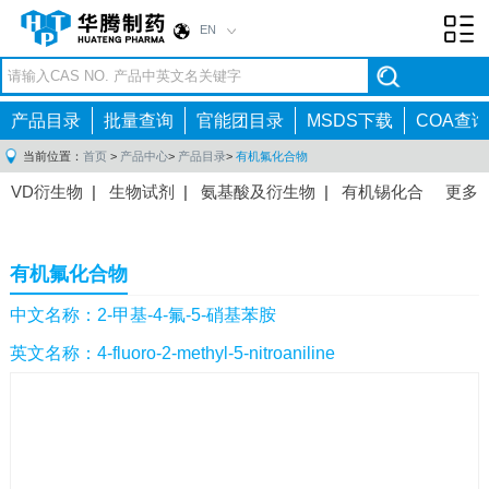
EN
Toggl
navig
产品目录
批量查询
官能团目录
MSDS下载
COA查询
当前位置：
首页
>
产品中心
>
产品目录
>
有机氟化合物
VD衍生物
|
生物试剂
|
氨基酸及衍生物
|
有机锡化合
更多
物
|
有机硼化合物
|
有机磷化合物
|
有机氟化合物
|
中间体
|
其他产品
|
抗肿瘤药物中间体
|
抗病毒药物中
有机氟化合物
间体
|
抗高血压药物中间体
|
抗糖尿病药物中间体
|
抗
感染药物中间体
|
肠胃药物中间体
|
镇痛麻醉药物中间
中文名称：2-甲基-4-氟-5-硝基苯胺
体
|
抗精神病药物中间体
|
抗炎药物中间体
|
精选原料
英文名称：4-fluoro-2-methyl-5-nitroaniline
药中间体
|
其他原料药中间体
|