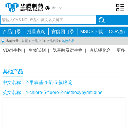
EN
Toggl
navig
产品目录
批量查询
官能团目录
MSDS下载
COA查询
当前位置：
首页
>
产品中心
>
产品目录
>
其他产品
VD衍生物
|
生物试剂
|
氨基酸及衍生物
|
有机锡化合
更多
物
|
有机硼化合物
|
有机磷化合物
|
有机氟化合物
|
中间体
|
其他产品
|
抗肿瘤药物中间体
|
抗病毒药物中
其他产品
间体
|
抗高血压药物中间体
|
抗糖尿病药物中间体
|
抗
感染药物中间体
|
肠胃药物中间体
|
镇痛麻醉药物中间
中文名称：2-甲氧基-4-氯-5-氟嘧啶
体
|
抗精神病药物中间体
|
抗炎药物中间体
|
精选原料
英文名称：4-chloro-5-fluoro-2-methoxypyrimidine
药中间体
|
其他原料药中间体
|