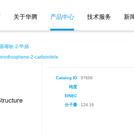
大批量询价
页
关于华腾
产品中心
技术服务
新
基噻吩-2-甲腈
hiophene-2-carbonitrile
Catalog ID
97656
纯度
EINEC
分子量
124.16