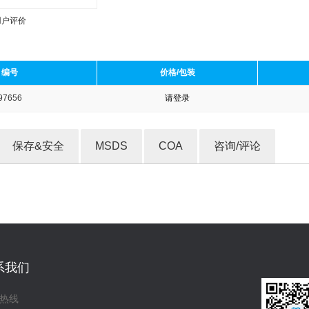
用户评价
编号
价格/包装
97656
请登录
收藏产品
保存&安全
MSDS
COA
咨询/评论
系我们
热线