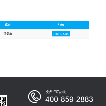
库存
订购
请登录
Add To Cart