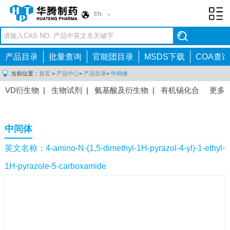
EN
Toggl
navig
产品目录
批量查询
官能团目录
MSDS下载
COA查询
当前位置：
首页
>
产品中心
>
产品目录
>
中间体
VD衍生物
|
生物试剂
|
氨基酸及衍生物
|
有机锡化合
更多
物
|
有机硼化合物
|
有机磷化合物
|
有机氟化合物
|
中间体
|
其他产品
|
抗肿瘤药物中间体
|
抗病毒药物中
中间体
间体
|
抗高血压药物中间体
|
抗糖尿病药物中间体
|
抗
感染药物中间体
|
肠胃药物中间体
|
镇痛麻醉药物中间
英文名称：4-amino-N-(1,5-dimethyl-1H-pyrazol-4-yl)-1-ethyl-
体
|
抗精神病药物中间体
|
抗炎药物中间体
|
精选原料
1H-pyrazole-5-carboxamide
药中间体
|
其他原料药中间体
|